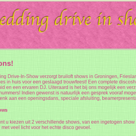
ons!
g Drive-In-Show verzorgt bruiloft shows in Groningen, Fries
lles in huis voor een geslaagd trouwfeest! Een complete discosh
id en een ervaren DJ. Uiteraard is het bij ons mogelijk een verzoe
 nummers! Indien gewenst is natuurlijk een gesprek vooraf moge
nk aan een openingsdans, speciale afsluiting, beamerpresentat
ows
unt u kiezen uit 2 verschillende shows, van een ingetogen show v
met veel licht voor het echte disco gevoel.