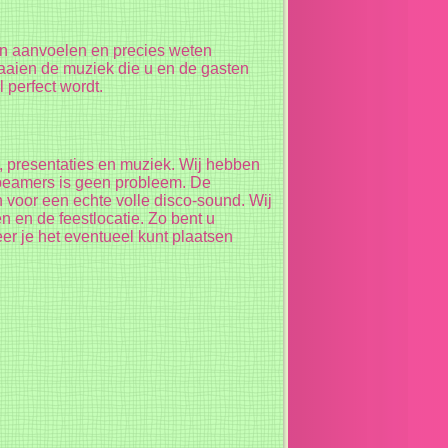
en aanvoelen en precies weten
raaien de muziek die u en de gasten
perfect wordt.
n, presentaties en muziek. Wij hebben
n beamers is geen probleem. De
n voor een echte volle disco-sound. Wij
en en de feestlocatie. Zo bent u
er je het eventueel kunt plaatsen