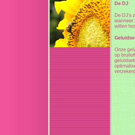
De DJ
De DJ's z
wanneer z
willen ho
Geluidse
Onze gelu
op bruilo
geluidset
optimalis
verzekerd