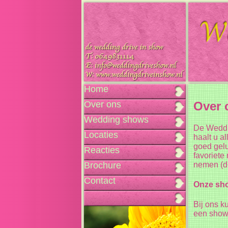
Home
Over 
Over ons
Wedding shows
De Weddin
Locaties
haalt u a
goed gelu
Reacties
favoriete
nemen (de
Brochure
Contact
Onze sh
Bij ons k
een show 