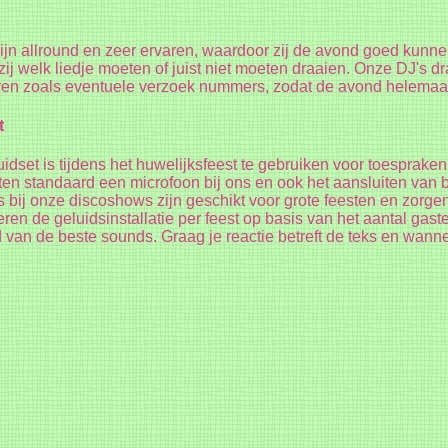
ijn allround en zeer ervaren, waardoor zij de avond goed kunn
ij welk liedje moeten of juist niet moeten draaien. Onze DJ's d
ren zoals eventuele verzoek nummers, zodat de avond helemaal 
t
idset is tijdens het huwelijksfeest te gebruiken voor toesprake
ften standaard een microfoon bij ons en ook het aansluiten va
s bij onze discoshows zijn geschikt voor grote feesten en zorge
eren de geluidsinstallatie per feest op basis van het aantal gast
 van de beste sounds. Graag je reactie betreft de teks en wanne