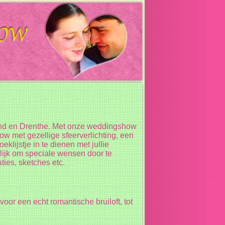
land en Drenthe. Met onze weddingshow
ow met gezellige sfeerverlichting, een
klijstje in te dienen met jullie
lijk om speciale wensen door te
ies, sketches etc.
oor een echt romantische bruiloft, tot